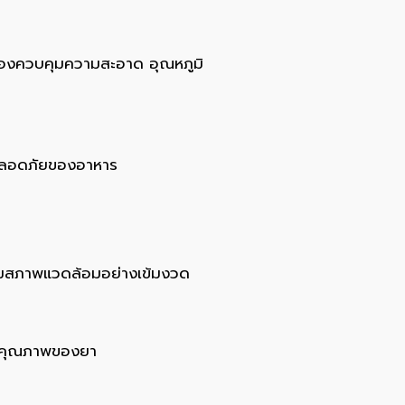
รต้องควบคุมความสะอาด อุณหภูมิ
มปลอดภัยของอาหาร
คุมสภาพแวดล้อมอย่างเข้มงวด
่อคุณภาพของยา